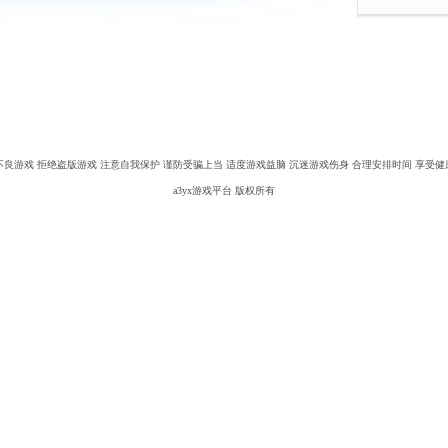
不良游戏 拒绝盗版游戏 注意自我保护 谨防受骗上当 适度游戏益脑 沉迷游戏伤身 合理安排时间 享受健
a3yx游戏平台 版权所有