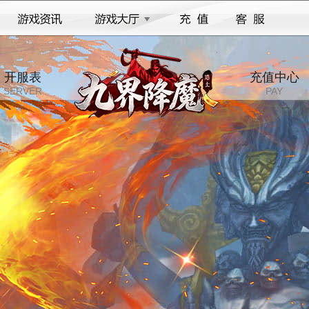
开服表
充值中心
SERVER
PAY