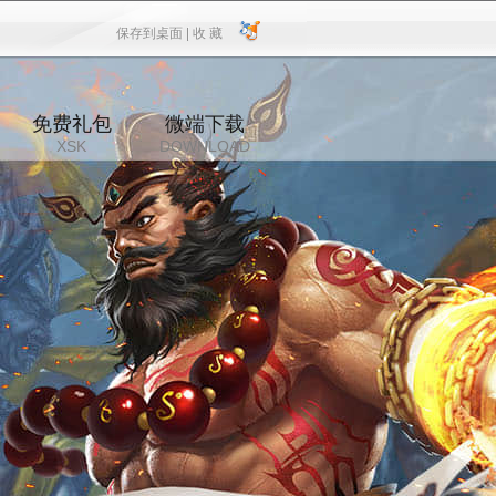
保存到桌面 |
收 藏
保存到桌面
|
收 藏
免费礼包
微端下载
XSK
DOWNLOAD