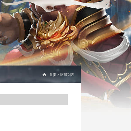
首页
>
区服列表