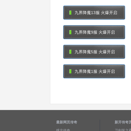
九界降魔13服 火爆开启
九界降魔9服 火爆开启
九界降魔5服 火爆开启
九界降魔1服 火爆开启
最新网页传奇
新开传奇
维京传奇
刀剑笑之