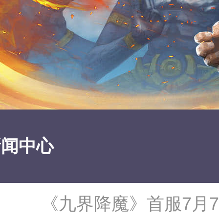
新闻中心
《九界降魔》首服7月