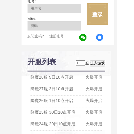
账号:
密码:
忘记密码?
注册账号
开服列表
服
降魔28服 5日10点开启
火爆开启
降魔27服 3日10点开启
火爆开启
降魔26服 1日10点开启
火爆开启
降魔25服 30日10点开启
火爆开启
降魔24服 29日10点开启
火爆开启