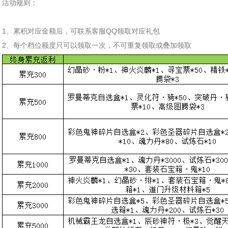
活动规则：
1、累积对应金额后，可联系客服QQ领取对应礼包
2、每个档位额度只可以领取一次，不可重复领取或叠加领取