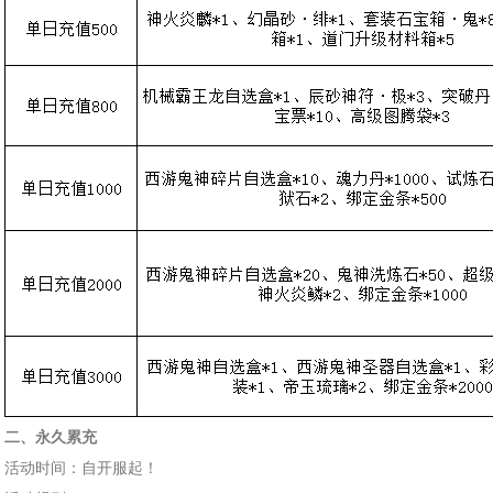
二、永久累充
活动时间：自开服起！