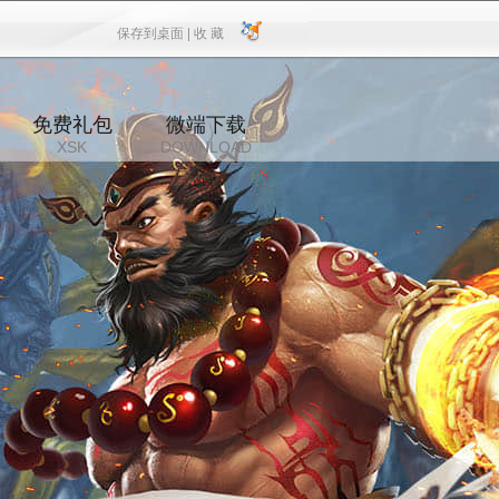
保存到桌面 |
收 藏
保存到桌面
|
收 藏
免费礼包
微端下载
XSK
DOWNLOAD