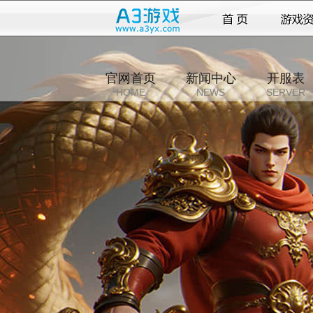
官网首页
新闻中心
开服表
HOME
NEWS
SERVER