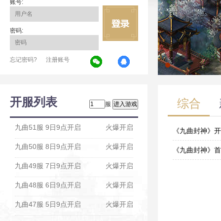
账号:
密码:
忘记密码?
注册账号
开服列表
综合
服
九曲51服 9日9点开启
火爆开启
《九曲封神》开
九曲50服 8日9点开启
火爆开启
06-21
《九曲封神》首
九曲49服 7日9点开启
火爆开启
06-21
九曲48服 6日9点开启
火爆开启
九曲47服 5日9点开启
火爆开启