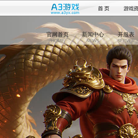
官网首页
新闻中心
开服表
HOME
NEWS
SERVER