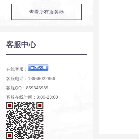
查看所有服务器
客服中心
在线客服：
客服电话：18966022856
客服QQ：859346939
客服在线时间：9:00-23:00