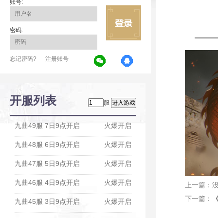
账号:
密码:
忘记密码?
注册账号
开服列表
服
九曲49服 7日9点开启
火爆开启
九曲48服 6日9点开启
火爆开启
九曲47服 5日9点开启
火爆开启
九曲46服 4日9点开启
火爆开启
上一篇：
下一篇：
九曲45服 3日9点开启
火爆开启