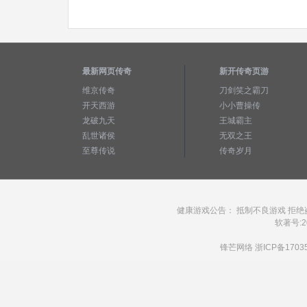
最新网页传奇
新开传奇页游
维京传奇
刀剑笑之霸刀
开天西游
小小曹操传
龙破九天
王城霸主
乱世诸侯
无双之王
至尊传说
传奇岁月
健康游戏公告： 抵制不良游戏 拒绝
软著号:20
锋芒网络
浙ICP备1703