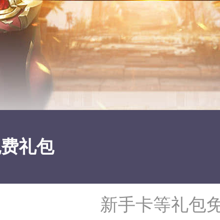
免费礼包
新手卡等礼包