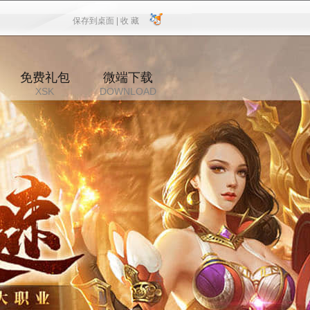
保存到桌面 |
收 藏
保存到桌面
|
收 藏
免费礼包
微端下载
XSK
DOWNLOAD