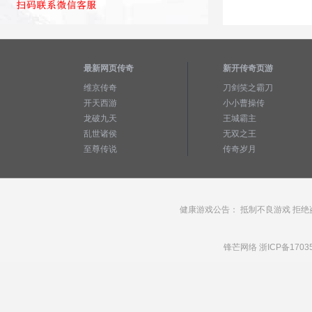
最新网页传奇
新开传奇页游
维京传奇
刀剑笑之霸刀
开天西游
小小曹操传
龙破九天
王城霸主
乱世诸侯
无双之王
至尊传说
传奇岁月
健康游戏公告： 抵制不良游戏 拒绝
锋芒网络
浙ICP备1703