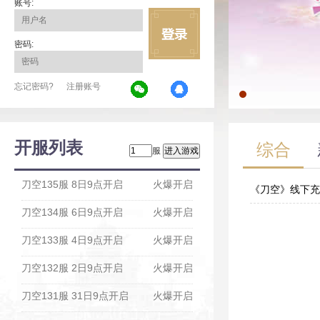
账号:
密码:
忘记密码?
注册账号
开服列表
综合
服
刀空135服 8日9点开启
火爆开启
《刀空》线下充
刀空134服 6日9点开启
火爆开启
02-04
刀空133服 4日9点开启
火爆开启
刀空132服 2日9点开启
火爆开启
刀空131服 31日9点开启
火爆开启