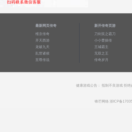
最新网页传奇
新开传奇页游
维京传奇
刀剑笑之霸刀
开天西游
小小曹操传
龙破九天
王城霸主
乱世诸侯
无双之王
至尊传说
传奇岁月
健康游戏公告： 抵制不良游戏 拒绝
锋芒网络
浙ICP备1703