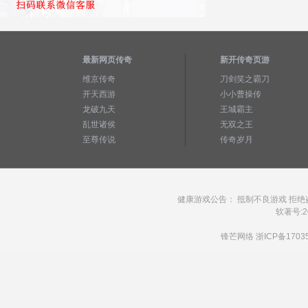
最新网页传奇
新开传奇页游
维京传奇
刀剑笑之霸刀
开天西游
小小曹操传
龙破九天
王城霸主
乱世诸侯
无双之王
至尊传说
传奇岁月
健康游戏公告： 抵制不良游戏 拒绝
软著号:20
锋芒网络
浙ICP备1703