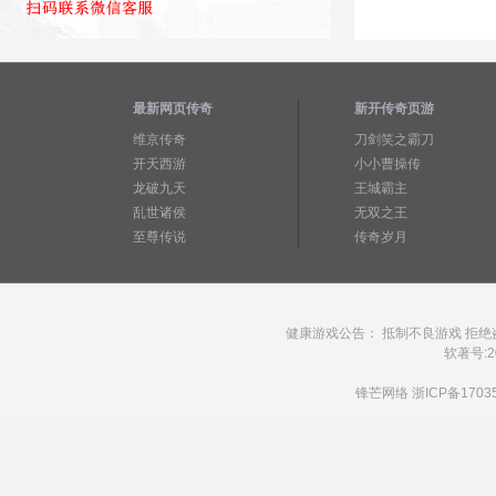
最新网页传奇
新开传奇页游
维京传奇
刀剑笑之霸刀
开天西游
小小曹操传
龙破九天
王城霸主
乱世诸侯
无双之王
至尊传说
传奇岁月
健康游戏公告： 抵制不良游戏 拒绝
软著号:20
锋芒网络
浙ICP备1703