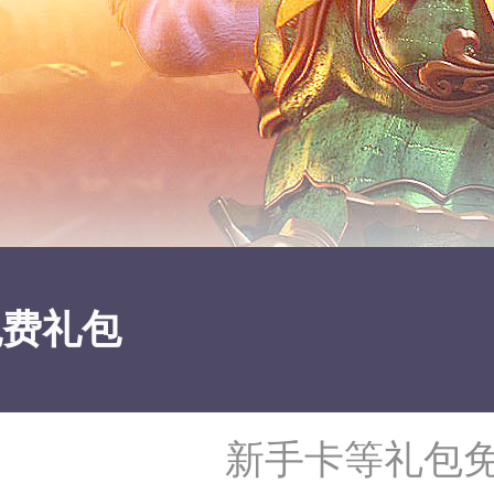
免费礼包
新手卡等礼包