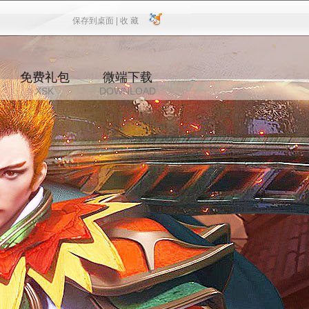
保存到桌面 |
收 藏
保存到桌面
|
收 藏
免费礼包
微端下载
XSK
DOWNLOAD