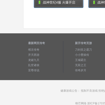
战神世纪4服 火爆开启
战神
最新网页传奇
新开传奇页游
维京传奇
刀剑笑之霸刀
开天西游
小小曹操传
龙破九天
王城霸主
乱世诸侯
无双之王
至尊传说
传奇岁月
健康游戏公告： 抵制不良游戏 拒绝
锋芒网络
浙ICP备1703