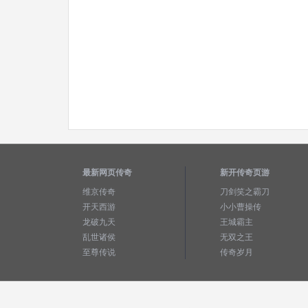
最新网页传奇
新开传奇页游
维京传奇
刀剑笑之霸刀
开天西游
小小曹操传
龙破九天
王城霸主
乱世诸侯
无双之王
至尊传说
传奇岁月