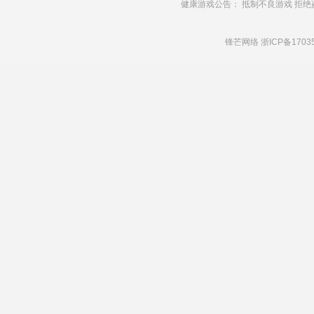
健康游戏公告： 抵制不良游戏 拒绝
锋芒网络
浙ICP备1703