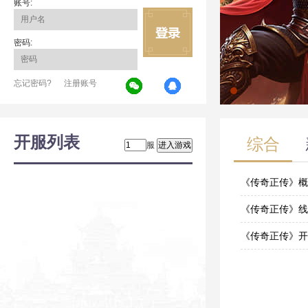
账号:
密码:
忘记密码?
注册账号
开服列表
综合
服
《传奇正传》概
07-01
《传奇正传》线
07-01
《传奇正传》开
07-01