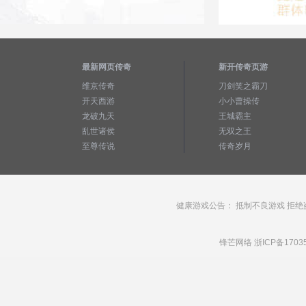
最新网页传奇
新开传奇页游
维京传奇
刀剑笑之霸刀
开天西游
小小曹操传
龙破九天
王城霸主
乱世诸侯
无双之王
至尊传说
传奇岁月
健康游戏公告： 抵制不良游戏 拒绝
锋芒网络
浙ICP备1703