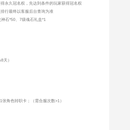
，可获得永久冠名权，先达到条件的玩家获得冠名权
值排行最终以客服后台查询为准
石*50、7级魂石礼盒*1
≥8天）
1张角色转职卡；（需合服次数>1）