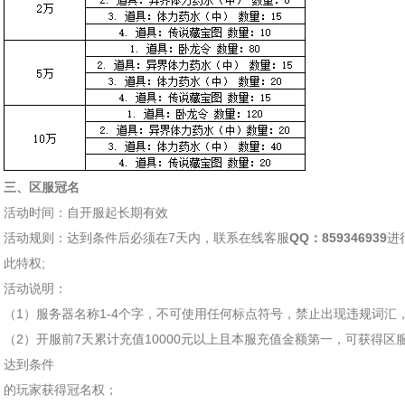
三、区服冠名
活动时间：自开服起长期有效
活动规则：达到条件后必须在7天内，联系在线客服
QQ：859346939
进
此特权;
活动说明：
（1）服务器名称1-4个字，不可使用任何标点符号，禁止出现违规
（2）开服前7天累计充值10000元以上且本服充值金额第一，可获得
达到条件
的玩家获得冠名权；