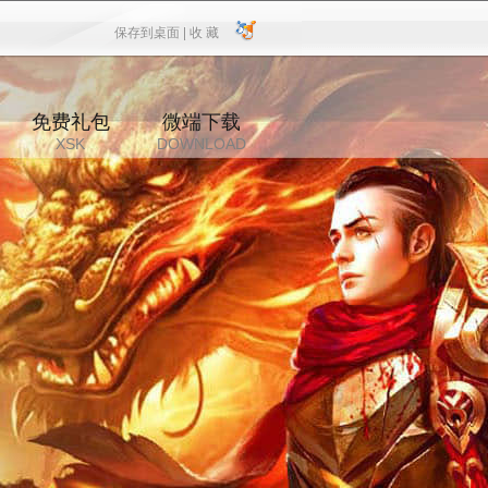
保存到桌面 |
收 藏
保存到桌面
|
收 藏
免费礼包
微端下载
XSK
DOWNLOAD