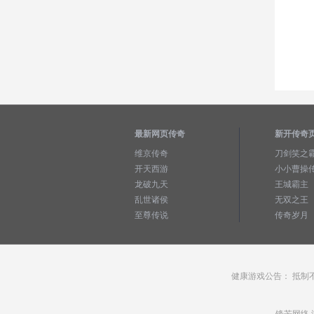
最新网页传奇
新开传奇
维京传奇
刀剑笑之
开天西游
小小曹操
龙破九天
王城霸主
乱世诸侯
无双之王
至尊传说
传奇岁月
健康游戏公告： 抵制