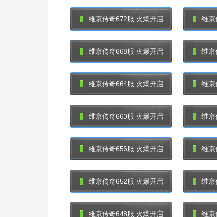
维京传奇672服 火爆开启
维京
维京传奇668服 火爆开启
维京
维京传奇664服 火爆开启
维京
维京传奇660服 火爆开启
维京
维京传奇656服 火爆开启
维京
维京传奇652服 火爆开启
维京
维京传奇648服 火爆开启
维京