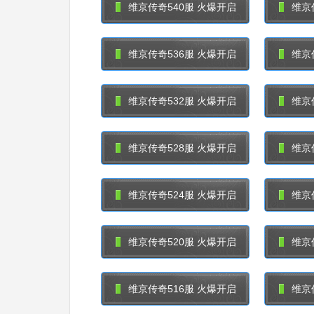
维京传奇540服 火爆开启
维京
维京传奇536服 火爆开启
维京
维京传奇532服 火爆开启
维京
维京传奇528服 火爆开启
维京
维京传奇524服 火爆开启
维京
维京传奇520服 火爆开启
维京
维京传奇516服 火爆开启
维京