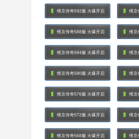
维京传奇592服 火爆开启
维京
维京传奇588服 火爆开启
维京
维京传奇584服 火爆开启
维京
维京传奇580服 火爆开启
维京
维京传奇576服 火爆开启
维京
维京传奇572服 火爆开启
维京
维京传奇568服 火爆开启
维京