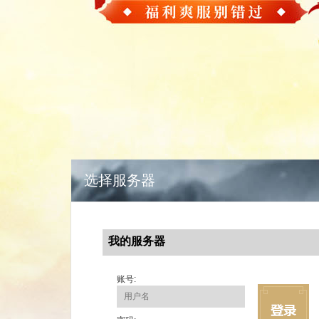
选择服务器
我的服务器
账号: