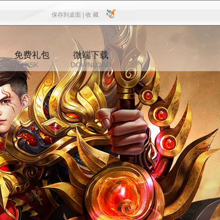
保存到桌面 |
收 藏
保存到桌面
|
收 藏
免费礼包
微端下载
XSK
DOWNLOAD