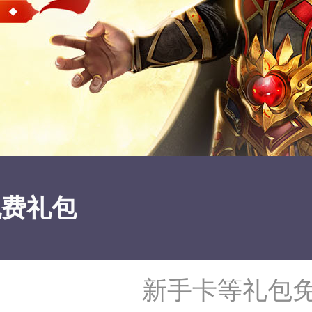
免费礼包
新手卡等礼包