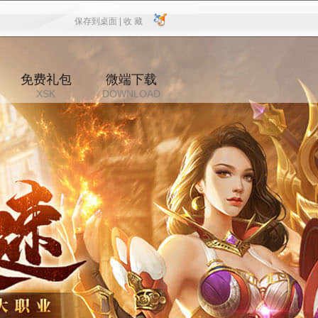
保存到桌面 |
收 藏
保存到桌面
|
收 藏
免费礼包
微端下载
XSK
DOWNLOAD