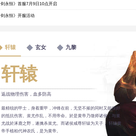
7
剑永恒》首服7月9日10点开启
7
一剑永恒》开服活动
7
轩辕
玄女
九黎
轩辕
返战物理伤害，血多防高
最精锐的甲士，身着重甲，冲锋在前，无坚不摧的同时又能很好
的抵抗伤害。蚩尤作乱，不用帝命。於是黄帝乃徵师诸侯，与蚩
尤战於涿鹿之野，遂擒杀蚩尤。而诸侯咸尊轩辕为天子， 轩辕黄
帝手植柏代神农氏，是为黄帝。