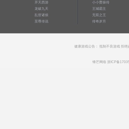
开天西游
小小曹操传
龙破九天
王城霸主
乱世诸侯
无双之王
至尊传说
传奇岁月
健康游戏公告： 抵制不良游戏 拒绝
锋芒网络
浙ICP备1703