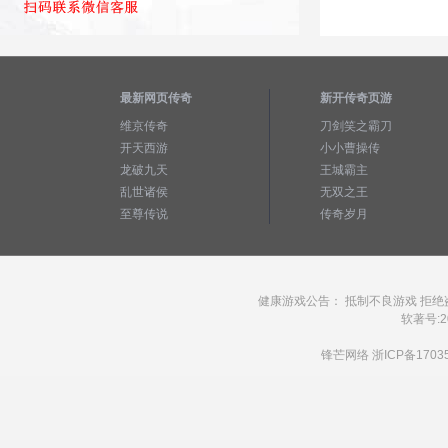
最新网页传奇
新开传奇页游
维京传奇
刀剑笑之霸刀
开天西游
小小曹操传
龙破九天
王城霸主
乱世诸侯
无双之王
至尊传说
传奇岁月
健康游戏公告： 抵制不良游戏 拒绝
软著号:20
锋芒网络
浙ICP备1703