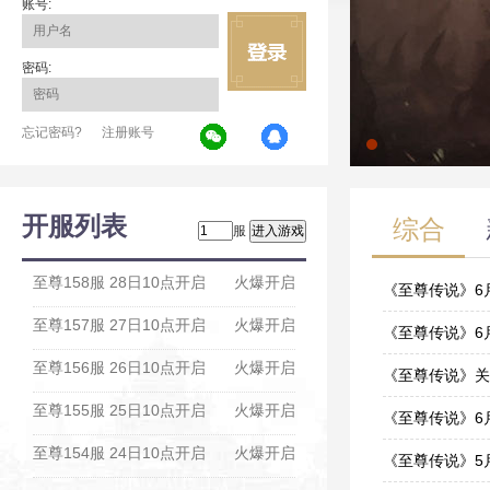
账号:
密码:
忘记密码?
注册账号
开服列表
综合
服
至尊158服 28日10点开启
火爆开启
《至尊传说》6
至尊157服 27日10点开启
火爆开启
06-14
《至尊传说》6
至尊156服 26日10点开启
火爆开启
06-07
《至尊传说》关
至尊155服 25日10点开启
火爆开启
05-24
《至尊传说》6
至尊154服 24日10点开启
火爆开启
05-17
《至尊传说》5