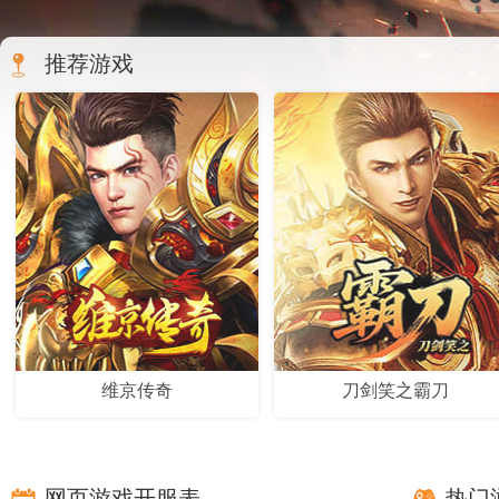
推荐游戏
维京传奇
刀剑笑之霸刀
进入游戏
进入游
官网
礼包
官网
礼包
|
|
网页游戏开服表
热门