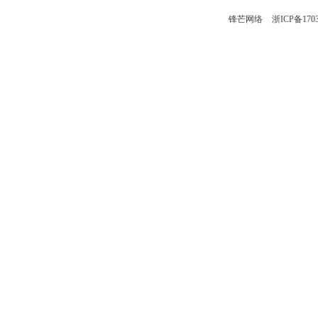
锋芒网络
浙ICP备170