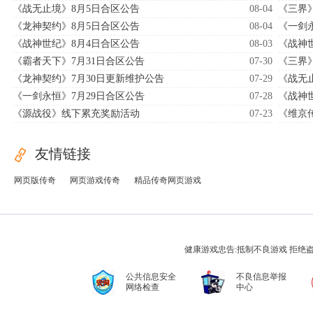
《战无止境》8月5日合区公告
08-04
《三界
《龙神契约》8月5日合区公告
08-04
《一剑永
《战神世纪》8月4日合区公告
08-03
《战神
《霸者天下》7月31日合区公告
07-30
《三界》
《龙神契约》7月30日更新维护公告
07-29
《战无
《一剑永恒》7月29日合区公告
07-28
《战神
《源战役》线下累充奖励活动
07-23
《维京
友情链接
网页版传奇
网页游戏传奇
精品传奇网页游戏
健康游戏忠告:抵制不良游戏 拒绝
公共信息安全
不良信息举报
网络检查
中心