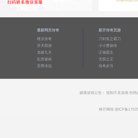
最新网页传奇
新开传奇页游
维京传奇
刀剑笑之霸刀
开天西游
小小曹操传
龙破九天
王城霸主
乱世诸侯
无双之王
至尊传说
传奇岁月
健康游戏公告： 抵制不良游戏 拒绝
锋芒网络
浙ICP备1703