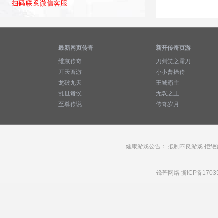
最新网页传奇
新开传奇页游
维京传奇
刀剑笑之霸刀
开天西游
小小曹操传
龙破九天
王城霸主
乱世诸侯
无双之王
至尊传说
传奇岁月
健康游戏公告： 抵制不良游戏 拒绝
锋芒网络
浙ICP备1703