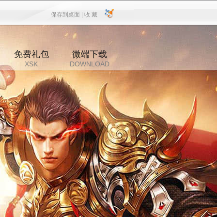
保存到桌面 |
收 藏
保存到桌面
|
收 藏
免费礼包
微端下载
XSK
DOWNLOAD