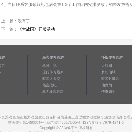
4、当日联系客服领取礼包后会在1-3个工作日内安排发放，如未发放需
上一篇：
没有了
下一篇：
《大战国》开服活动
页游
经典传奇页游
怀旧传奇页游
霸刀
战神世纪
大战国
传
原始传奇最新
梦幻仙域
暗黑大天使
暗黑封魔录
热血战纪
仙魔劫
战无止境最新
传奇霸业
不良游戏 拒绝盗版游戏 注意自我保护 谨防受骗上当 适度游戏益脑 沉迷游戏伤身 合理
软著登字第1480004号 | 新广出审[2017]505号 | ISBN 978-7-7979-4241-6
Copyright © A3游戏平台 版权所有