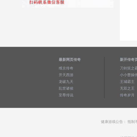
最新网页传奇
新开传奇
维京传奇
刀剑笑之
开天西游
小小曹操
龙破九天
王城霸主
乱世诸侯
无双之王
至尊传说
传奇岁月
健康游戏公告： 抵制