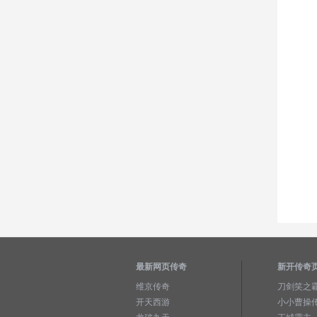
最新网页传奇
新开传奇
维京传奇
刀剑笑之
开天西游
小小曹操