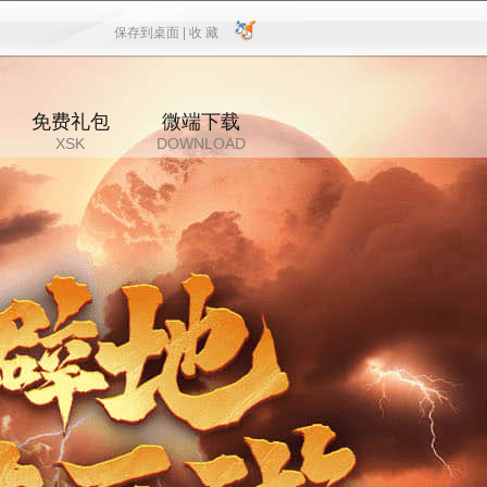
保存到桌面 |
收 藏
保存到桌面
|
收 藏
免费礼包
微端下载
XSK
DOWNLOAD