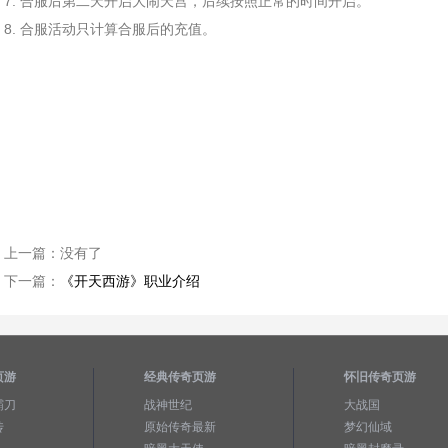
7. 合服后第二天开启大闹天宫，后续按照正常的时间开启。
8. 合服活动只计算合服后的充值。
上一篇：
没有了
下一篇：
《开天西游》职业介绍
页游
经典传奇页游
怀旧传奇页游
霸刀
战神世纪
大战国
传
原始传奇最新
梦幻仙域