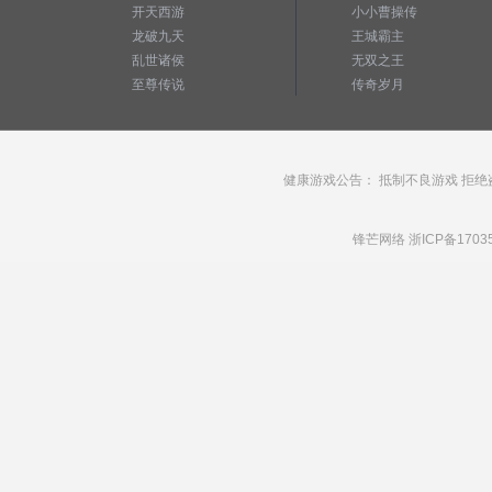
开天西游
小小曹操传
龙破九天
王城霸主
乱世诸侯
无双之王
至尊传说
传奇岁月
健康游戏公告： 抵制不良游戏 拒绝
锋芒网络
浙ICP备1703