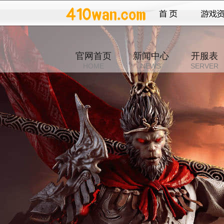
官网首页
新闻中心
开服表
HOME
NEWS
SERVER