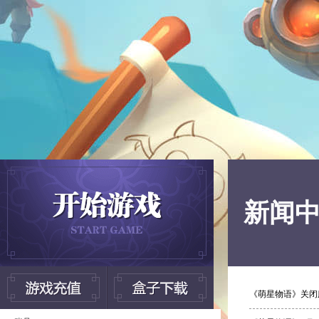
新闻
《萌星物语》关闭