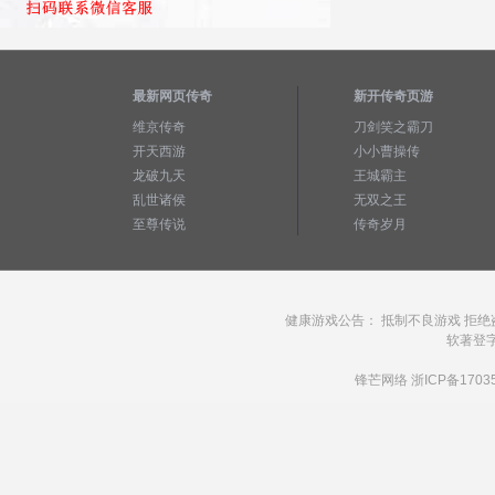
最新网页传奇
新开传奇页游
维京传奇
刀剑笑之霸刀
开天西游
小小曹操传
龙破九天
王城霸主
乱世诸侯
无双之王
至尊传说
传奇岁月
健康游戏公告： 抵制不良游戏 拒绝
软著登字第1
锋芒网络
浙ICP备1703