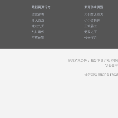
最新网页传奇
新开传奇页游
维京传奇
刀剑笑之霸刀
开天西游
小小曹操传
龙破九天
王城霸主
乱世诸侯
无双之王
至尊传说
传奇岁月
健康游戏公告： 抵制不良游戏 拒绝
软著登字第2
锋芒网络
浙ICP备1703