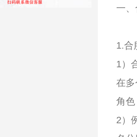
一、
1.
1）
在多
角色
2）