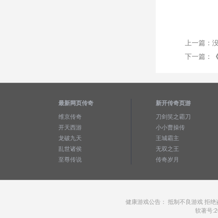
上一篇：
下一篇：
最新网页传奇
新开传奇页游
维京传奇
刀剑笑之霸刀
开天西游
小小曹操传
龙破九天
王城霸主
乱世诸侯
无双之王
至尊传说
传奇岁月
健康游戏公告： 抵制不良游戏 拒绝
软著号:20