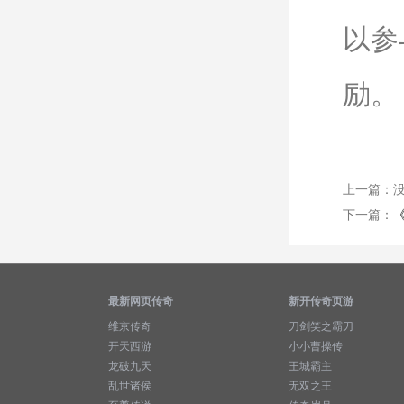
以参
励。
上一篇：
下一篇：
最新网页传奇
新开传奇页游
维京传奇
刀剑笑之霸刀
开天西游
小小曹操传
龙破九天
王城霸主
乱世诸侯
无双之王