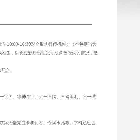
0:00-10:30对全服进行停机维护（不包括当天
线准备，以免更新后出现账号或角色遗失的情况，造
和配合。
六一宝阁、凛神寻宝、六一直购、直购返利、六一试
后获得大量充值卡和钻石、专属水晶等。字符通过击