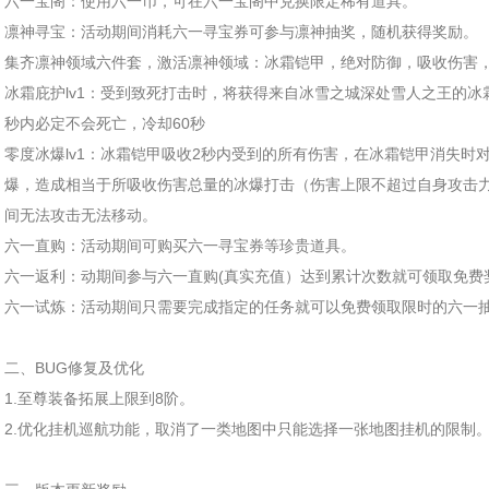
六一宝阁：使用六一币，可在六一宝阁中兑换限定稀有道具。
凛神寻宝：活动期间消耗六一寻宝券可参与凛神抽奖，随机获得奖励。
集齐凛神领域六件套，激活凛神领域：冰霜铠甲，绝对防御，吸收伤害
冰霜庇护lv1：受到致死打击时，将获得来自冰雪之城深处雪人之王的
秒内必定不会死亡，冷却60秒
零度冰爆lv1：冰霜铠甲吸收2秒内受到的所有伤害，在冰霜铠甲消失时
爆，造成相当于所吸收伤害总量的冰爆打击（伤害上限不超过自身攻击力
间无法攻击无法移动。
六一直购：活动期间可购买六一寻宝券等珍贵道具。
六一返利：动期间参与六一直购(真实充值）达到累计次数就可领取免费
六一试炼：活动期间只需要完成指定的任务就可以免费领取限时的六一
二、BUG修复及优化
1.至尊装备拓展上限到8阶。
2.优化挂机巡航功能，取消了一类地图中只能选择一张地图挂机的限制