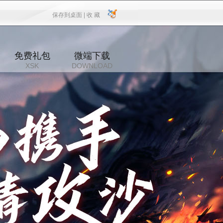
保存到桌面 |
收 藏
保存到桌面
|
收 藏
免费礼包
微端下载
XSK
DOWNLOAD