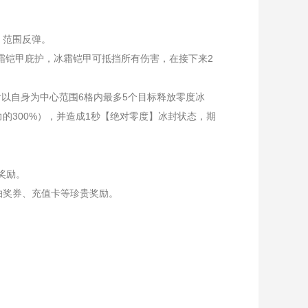
，范围反弹。
冰霜铠甲庇护，冰霜铠甲可抵挡所有伤害，在接下来2
对以自身为中心范围6格内最多5个目标释放零度冰
的300%），并造成1秒【绝对零度】冰封状态，期
奖励。
抽奖券、充值卡等珍贵奖励。
。