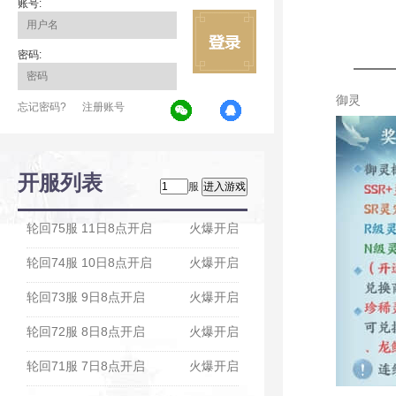
账号:
密码:
御灵
忘记密码?
注册账号
开服列表
服
轮回75服 11日8点开启
火爆开启
轮回74服 10日8点开启
火爆开启
轮回73服 9日8点开启
火爆开启
轮回72服 8日8点开启
火爆开启
轮回71服 7日8点开启
火爆开启