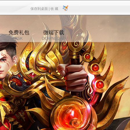
保存到桌面 |
收 藏
保存到桌面
|
收 藏
免费礼包
微端下载
XSK
DOWNLOAD