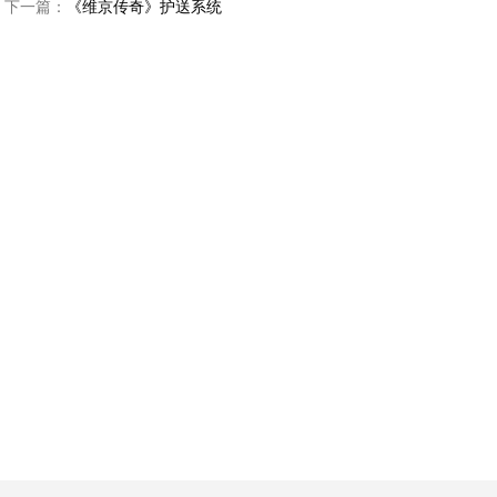
下一篇：
《维京传奇》护送系统