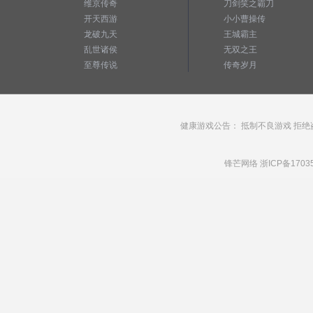
维京传奇
刀剑笑之霸刀
开天西游
小小曹操传
龙破九天
王城霸主
乱世诸侯
无双之王
至尊传说
传奇岁月
健康游戏公告： 抵制不良游戏 拒绝
锋芒网络
浙ICP备1703