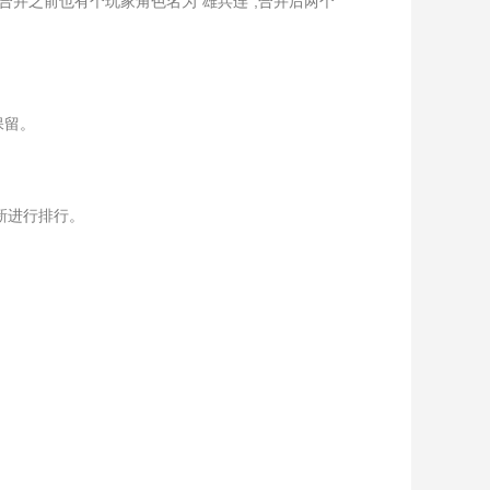
服合并之前也有个玩家角色名为“雄兵连”,合并后两个
保留。
新进行排行。