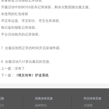
装备换金活动领取记录保留。
开服活动中的BOSS首杀记录保留，剩余次数跟随合服主服。
未使用的红包保留
寻宝幸运值、寻宝积分、寻宝仓库保留。
每日返利领取记录保留。
平台活动相关的记录保留。
7. 合服后按照正常的时间开启皇城争霸。
8. 合服活动只计算合服后的充值。
上一篇：
没有了
下一篇：
《维京传奇》护送系统
页游
经典传奇页游
怀旧传奇页游
霸刀
战神世纪
大战国