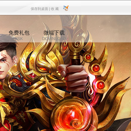
保存到桌面 |
收 藏
保存到桌面
|
收 藏
免费礼包
微端下载
XSK
DOWNLOAD