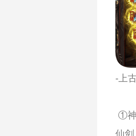
-上
①神
仙剑