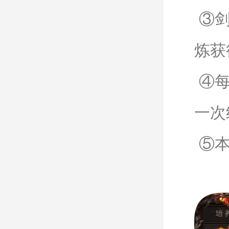
③剑
炼获
④每
一次
⑤本