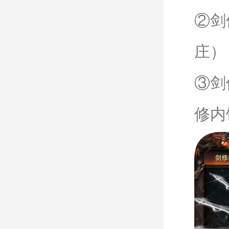
②剑
庄）
③剑
修内