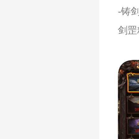
-铸
剑罡