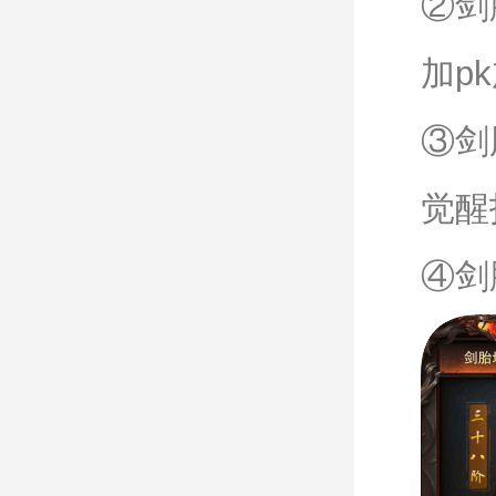
②剑
加p
③剑
觉醒
④剑