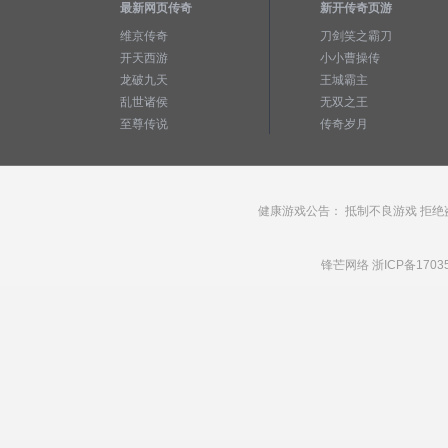
最新网页传奇
新开传奇页游
维京传奇
刀剑笑之霸刀
开天西游
小小曹操传
龙破九天
王城霸主
乱世诸侯
无双之王
至尊传说
传奇岁月
健康游戏公告： 抵制不良游戏 拒绝
锋芒网络
浙ICP备1703