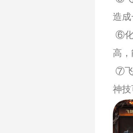
造成
⑥化
高，
⑦飞
神技