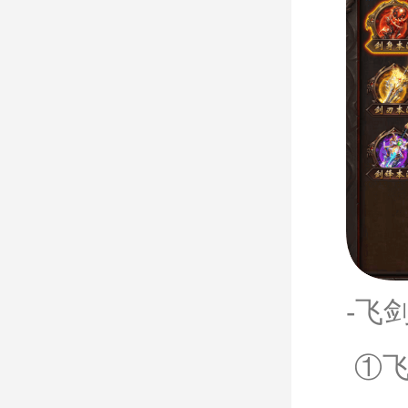
-飞
①飞