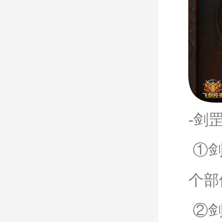
-剑
①剑
个部
②剑