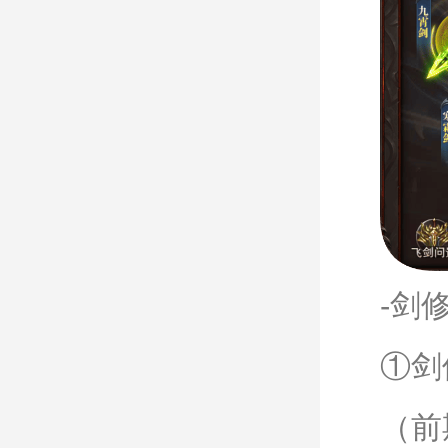
-剑
①剑
（前