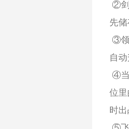
②剑
先储
③领
自动
④当
位里
时出
⑤飞