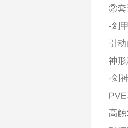
②套
-剑
引动
神形
-剑
PV
高触