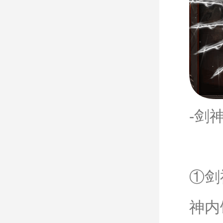
-剑
①剑
神内