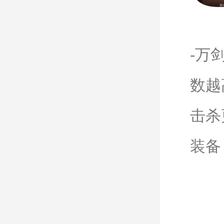
-万
数越
击杀
装备