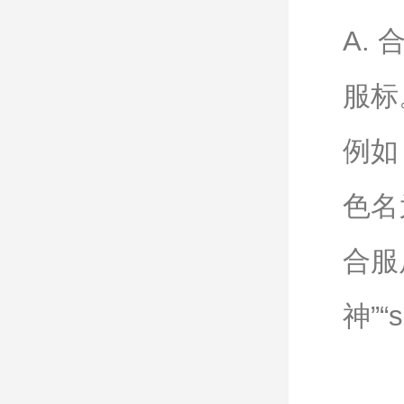
A.
服标
例如
色名
合服
神”“