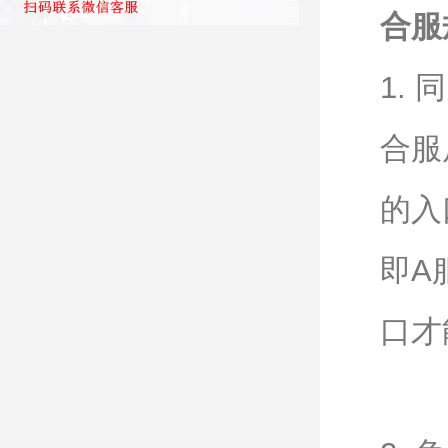
合服
1.
合服
的入
即A
口才