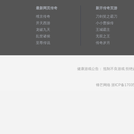
最新网页传奇
新开传奇页游
维京传奇
刀剑笑之霸刀
开天西游
小小曹操传
龙破九天
王城霸主
乱世诸侯
无双之王
至尊传说
传奇岁月
健康游戏公告： 抵制不良游戏 拒绝
锋芒网络
浙ICP备1703