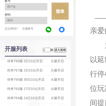
账号:
密码:
亲爱
忘记密码?
注册账号
为了
开服列表
服
以延
传奇768服 5日10点开启
火爆开启
传奇767服 2日10点开启
火爆开启
行停
传奇766服 30日10点开启
火爆开启
位玩
传奇765服 27日10点开启
火爆开启
传奇764服 24日10点开启
火爆开启
间提