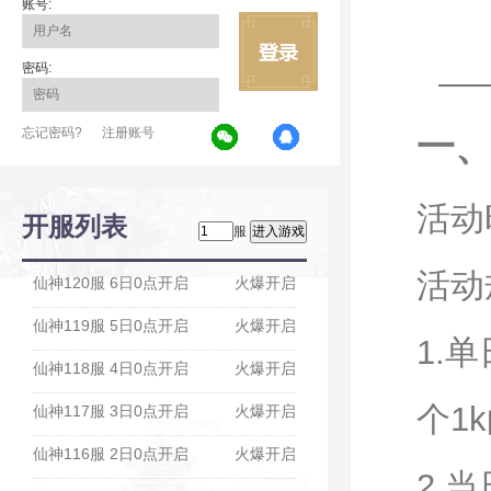
账号:
密码:
忘记密码?
注册账号
一
活动
开服列表
服
活动
仙神120服 6日0点开启
火爆开启
仙神119服 5日0点开启
火爆开启
1.
仙神118服 4日0点开启
火爆开启
个1
仙神117服 3日0点开启
火爆开启
仙神116服 2日0点开启
火爆开启
2.