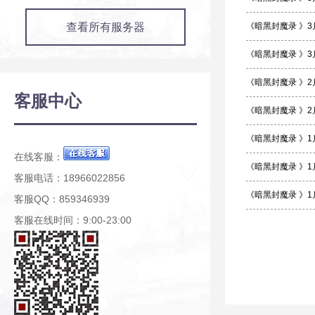
查看所有服务器
《暗黑封魔录 》3
《暗黑封魔录 》3
《暗黑封魔录 》2
客服中心
《暗黑封魔录 》2
《暗黑封魔录 》1
在线客服：
《暗黑封魔录 》1
客服电话：18966022856
《暗黑封魔录 》1
客服QQ：859346939
客服在线时间：9:00-23:00