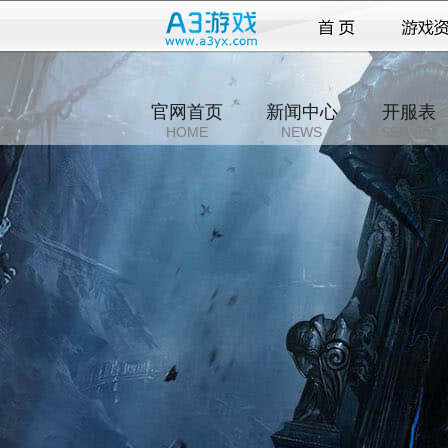
官网首页
新闻中心
开服表
HOME
NEWS
SERVER