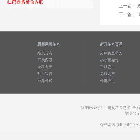
上一篇：
下一篇：
最新网页传奇
新开传奇页游
维京传奇
刀剑笑之霸刀
开天西游
小小曹操传
龙破九天
王城霸主
乱世诸侯
无双之王
至尊传说
传奇岁月
健康游戏公告： 抵制不良游戏 拒绝
软著号:20
锋芒网络
浙ICP备1703