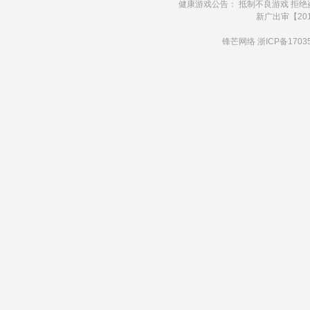
健康游戏公告： 抵制不良游戏 拒绝
新广出审【201
锋芒网络
浙ICP备1703