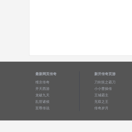
最新网页传奇
新开传奇页游
维京传奇
刀剑笑之霸刀
开天西游
小小曹操传
龙破九天
王城霸主
乱世诸侯
无双之王
至尊传说
传奇岁月