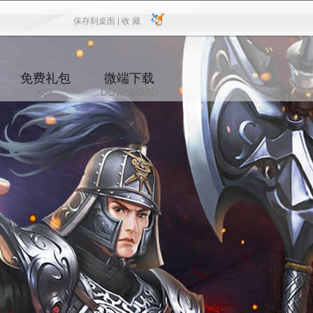
保存到桌面 |
收 藏
保存到桌面
|
收 藏
免费礼包
微端下载
XSK
DOWNLOAD