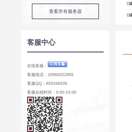
05-1
《城
查看所有服务器
05-1
《
04-2
《城
03-2
《城
客服中心
03-1
《
03-0
在线客服：
客服电话：18966022856
客服QQ：859346939
客服在线时间：9:00-23:00