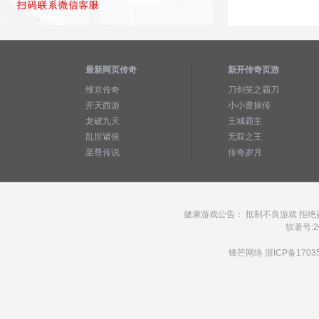
最新网页传奇
新开传奇页游
维京传奇
刀剑笑之霸刀
开天西游
小小曹操传
龙破九天
王城霸主
乱世诸侯
无双之王
至尊传说
传奇岁月
健康游戏公告： 抵制不良游戏 拒绝
软著号:20
锋芒网络
浙ICP备1703