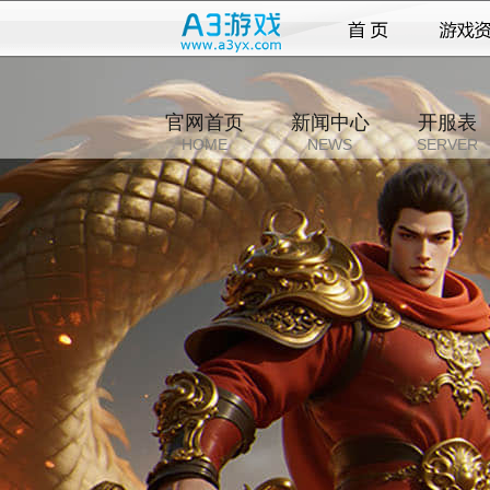
官网首页
新闻中心
开服表
HOME
NEWS
SERVER