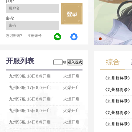
账号:
密码:
忘记密码?
注册账号
开服列表
综合
服
九州59服 18日8点开启
火爆开启
《九州群将录》
九州58服 17日8点开启
火爆开启
07-14
《九州群将录》1
九州57服 16日8点开启
火爆开启
11-26
《九州群将录》
九州56服 15日8点开启
火爆开启
11-12
《九州群将录》
九州55服 14日8点开启
火爆开启
11-12
《九州群将录》