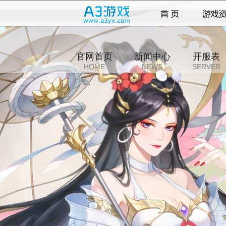
官网首页
新闻中心
开服表
HOME
NEWS
SERVER