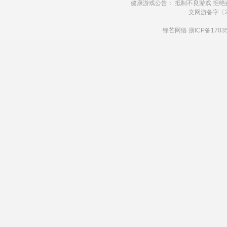
健康游戏公告： 抵制不良游戏 拒绝
文网游备字〔20
锋芒网络
浙ICP备1703