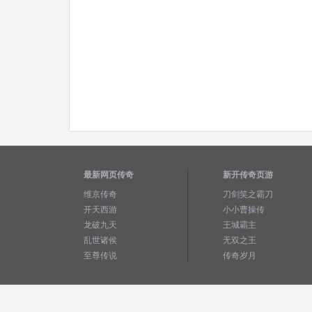
最新网页传奇
新开传奇页游
维京传奇
刀剑笑之霸刀
开天西游
小小曹操传
龙破九天
王城霸主
乱世诸侯
无双之王
至尊传说
传奇岁月