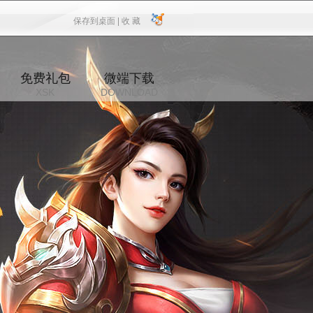
保存到桌面 |
收 藏
保存到桌面
|
收 藏
免费礼包
微端下载
XSK
DOWNLOAD