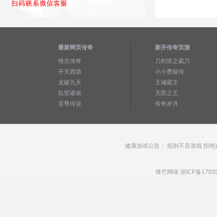
最新网页传奇
新开传奇页游
维京传奇
刀剑笑之霸刀
开天西游
小小曹操传
龙破九天
王城霸主
乱世诸侯
无双之王
至尊传说
传奇岁月
健康游戏公告： 抵制不良游戏 拒绝
锋芒网络
浙ICP备1703