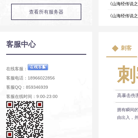
01-29
《山海经传说之
查看所有服务器
01-15
《山海经传说之
01-01
《山海经传说之
12-04
《山海经传说之
客服中心
刺客
11-06
《山海经传说之
10-09
刺
在线客服：
客服电话：18966022856
客服QQ：859346939
高暴击伤
客服在线时间：9:00-23:00
拥有瞬间
由出入，